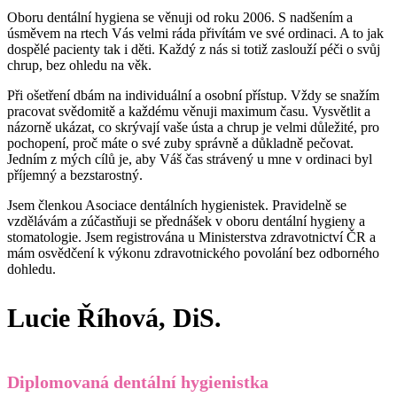
Oboru dentální hygiena se věnuji od roku 2006. S nadšením a
úsměvem na rtech Vás velmi ráda přivítám ve své ordinaci. A to jak
dospělé pacienty tak i děti. Každý z nás si totiž zaslouží péči o svůj
chrup, bez ohledu na věk.
Při ošetření dbám na individuální a osobní přístup. Vždy se snažím
pracovat svědomitě a každému věnuji maximum času. Vysvětlit a
názorně ukázat, co skrývají vaše ústa a chrup je velmi důležité, pro
pochopení, proč máte o své zuby správně a důkladně pečovat.
Jedním z mých cílů je, aby Váš čas strávený u mne v ordinaci byl
příjemný a bezstarostný.
Jsem členkou Asociace dentálních hygienistek. Pravidelně se
vzdělávám a zúčastňuji se přednášek v oboru dentální hygieny a
stomatologie. Jsem registrována u Ministerstva zdravotnictví ČR a
mám osvědčení k výkonu zdravotnického povolání bez odborného
dohledu.
Lucie Říhová, DiS.
Diplomovaná dentální hygienistka