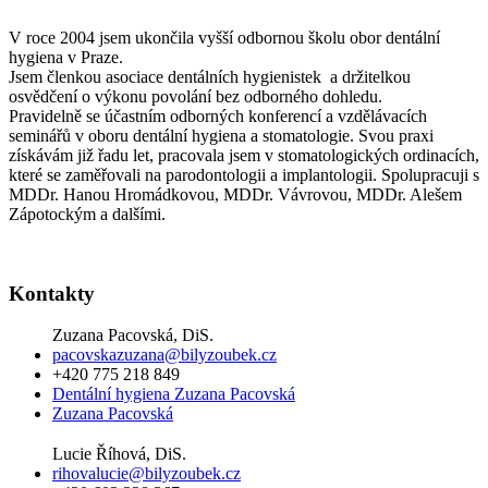
V roce 2004 jsem ukončila vyšší odbornou školu obor dentální
hygiena v Praze.
Jsem členkou asociace dentálních hygienistek a držitelkou
osvědčení o výkonu povolání bez odborného dohledu.
Pravidelně se účastním odborných konferencí a vzdělávacích
seminářů v oboru dentální hygiena a stomatologie. Svou praxi
získávám již řadu let, pracovala jsem v stomatologických ordinacích,
které se zaměřovali na parodontologii a implantologii. Spolupracuji s
MDDr. Hanou Hromádkovou, MDDr. Vávrovou, MDDr. Alešem
Zápotockým a dalšími.
Kontakty
Zuzana Pacovská, DiS.
pacovskazuzana@bilyzoubek.cz
+420 775 218 849
Dentální hygiena Zuzana Pacovská
Zuzana Pacovská
Lucie Říhová, DiS.
rihovalucie@bilyzoubek.cz